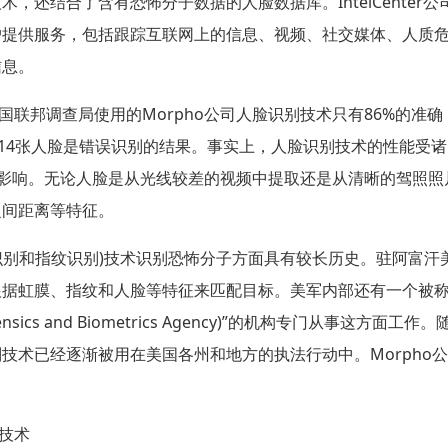
技术，还结合了含有恐怖分子数据的人脸数据库。
IntelCenter
公
户提供服务，包括跟踪互联网上的信息、视频、社交媒体、人质
信息。
国联邦调查局使用的
Morpho
公司人脸识别技术只有
86%
的准确
14
张人脸是错误识别的结果。事实上，人脸识别技术的性能受诸
影响。无论人脸是从光线较差的视频中提取还是从清晰的驾照照
之间距离等特征。
识别和指纹识别
)
技术识别恐怖分子方面具有较长历史。驻阿富汗
根据虹膜、指纹和人脸等特征来匹配目标。美军内部还有一个被
nsics and Biometrics Agency)
”的机构专门从事这方面工作。
别技术已经逐渐被用在美国各州和地方的执法行动中。
Morpho
公
技术