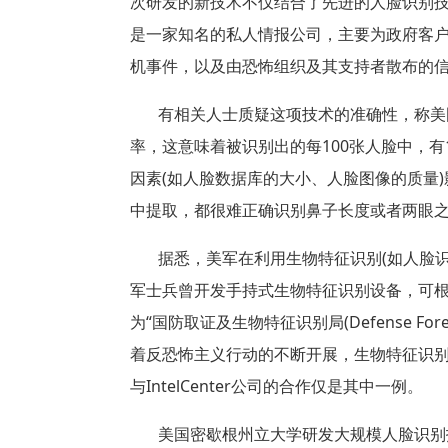
次研发的新技术不仅结合了先进的人脸识别
是一家知名的私人情报公司，主要为政府客
机事件，以及由恐怖组织及其支持者散布的
有相关人士质疑这项技术的准确性，称美
率，这意味着被识别出的每
100
张人脸中，有
因素
(
如人脸数据库的大小、人脸图像的质量
)
中提取，都很难正确识别鼻子长度或者两眼
据悉，美军在利用生物特征识别
(
如人脸
军士兵曾开发手持式生物特征识别设备，可
为“国防取证及生物特征识别局
(Defense Fore
着反恐怖主义行动的不断开展，生物特征识
与
IntelCenter
公司的合作仅是其中一例。
美国密歇根州立大学研发大规模人脸识别