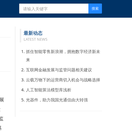
搜索
最新动态
LATEST NEWS
抓住智能零售新浪潮，拥抱数字经济新未
来
互联网金融发展与监管问题相关建议
云载万物下的运营商切入机会与战略选择
人工智能算法模型库浅析
展
光器件，助力我国光通信由大转强
险
监
基