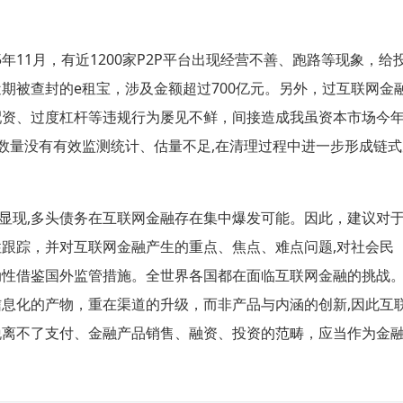
5
年
11
月，有近
1200
家
P2P
平台出现经营不善、跑路等现象，给
近期被查封的
e
租宝，涉及金额超过
700
亿元。另外，过互联网金
配资、过度杠杆等违规行为屡见不鲜，间接造成我虽资本市场今
数量没有有效监测统计、估量不足
,
在清理过程中进一步形成链式
显现
,
多头债务在互联网金融存在集中爆发可能。因此，建议对
性跟踪，并对互联网金融产生的重点、焦点、难点问题
,
对社会民
动性借鉴国外监管措施。全世界各国都在面临互联网金融的挑战
信息化的产物，重在渠道的升级，而非产品与内涵的创新
,
因此互
脱离不了支付、金融产品销售、融资、投资的范畴，应当作为金